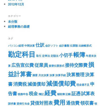
2012年12月
カテゴリー
未分類
経理事務の基礎
タグ
仕訳
パソコン経理
中間決算
会計ソフト
会計書類
伝票類
出納帳形式
勘定科目
帳簿
小切手
取引
定率法
定額法
年度末決
損
広告宣伝費
従業員
接待交際費
算
振替伝票形式
益計算書
決算整理
決算
摘要
月次決算
決算
決算手続
減価償却費
書
消費税
減価償却
申
現金過不足
経費
告書
税金
証憑
試算表
税務申告
簿記
補助簿
記帳
費用
貸借対照表
通信費
領収書
請求書
貸倒引当金
領