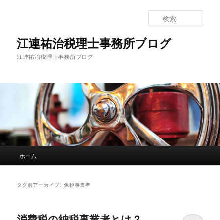
検
索
江連祐治税理士事務所ブログ
江連祐治税理士事務所ブログ
メ
ホーム
メ
サ
イ
ン
イ
ブ
メ
タグ別アーカイブ:
免税事業者
ニ
ン
コ
ュ
ー
消費税の納税事業者とは？
コ
ン