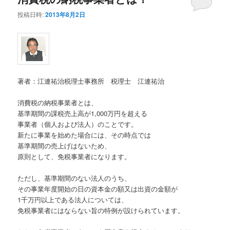
投稿日時:
2013年8月2日
ン
テ
テ
ン
ン
ツ
著者：江連祐治税理士事務所 税理士 江連祐治
ツ
へ
消費税の納税事業者とは、
へ
移
基準期間の課税売上高が1,000万円を超える
事業者（個人および法人）のことです。
移
動
新たに事業を始めた場合には、その時点では
基準期間の売上げはないため、
動
原則として、免税事業者になります。
ただし、基準期間のない法人のうち、
その事業年度開始の日の資本金の額又は出資の金額が
1千万円以上である法人については、
免税事業者にはならない旨の特例が設けられています。