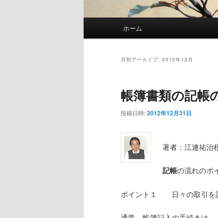
メ
ホーム
メ
サ
イ
ン
イ
ブ
メ
月別アーカイブ:
2012年12月
ニ
ン
コ
ュ
帳簿書類の記帳
ー
コ
ン
投稿日時:
2012年12月31日
ン
テ
著者：江連祐治
テ
ン
記帳
の流れのポ
ン
ツ
ポイント１ 日々の取引を
ツ
へ
通常、帳簿記入の手続きは、