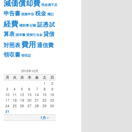
減価償却費
現金過不足
申告書
税金
税務申告
簿記
経費
証憑
試
補助簿
記帳
算表
貸借
請求書
貸倒引当金
費用
対照表
通信費
領収書
領収証
2012年12月
月
火
水
木
金
土
日
1
2
3
4
5
6
7
8
9
10
11
12
13
14
15
16
17
18
19
20
21
22
23
24
25
26
27
28
29
30
31
1月 »