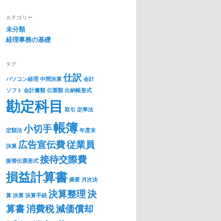
カテゴリー
未分類
経理事務の基礎
タグ
仕訳
パソコン経理
中間決算
会計
ソフト
会計書類
伝票類
出納帳形式
勘定科目
取引
定率法
帳簿
小切手
定額法
年度末
広告宣伝費
従業員
決算
接待交際費
振替伝票形式
損益計算書
摘要
月次決
決算整理
決
算
決算
決算手続
算書
消費税
減価償却