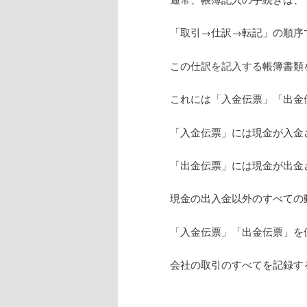
へ
移
「取引→仕訳→転記」の順序
移
動
この仕訳を記入する帳簿書類
動
これには「入金伝票」「出金
「入金伝票」には現金が入金
「出金伝票」には現金が出金
現金の出入金以外のすべての
「入金伝票」「出金伝票」を
会社の取引のすべてを記録す