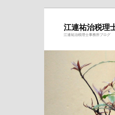
江連祐治税理
江連祐治税理士事務所ブログ